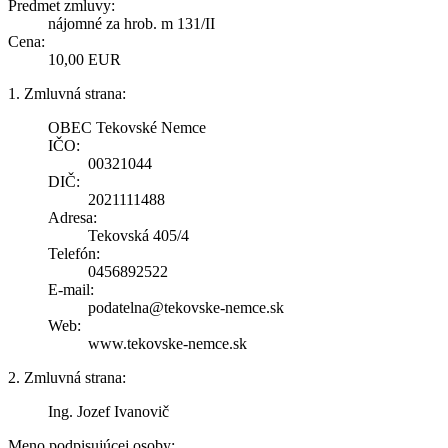
Predmet zmluvy:
nájomné za hrob. m 131/II
Cena:
10,00 EUR
1. Zmluvná strana:
OBEC Tekovské Nemce
IČO:
00321044
DIČ:
2021111488
Adresa:
Tekovská 405/4
Telefón:
0456892522
E-mail:
podatelna@tekovske-nemce.sk
Web:
www.tekovske-nemce.sk
2. Zmluvná strana:
Ing. Jozef Ivanovič
Meno podpisujúcej osoby: