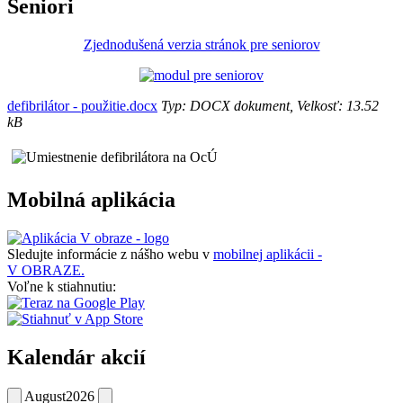
Seniori
Zjednodušená verzia stránok pre seniorov
defibrilátor - použitie.docx
Typ: DOCX dokument, Velkosť: 13.52
kB
Mobilná aplikácia
Sledujte informácie z nášho webu v
mobilnej aplikácii -
V OBRAZE.
Voľne k stiahnutiu:
Kalendár akcií
August
2026