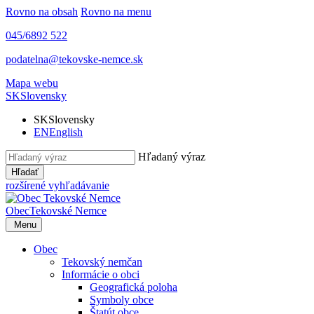
Rovno na obsah
Rovno na menu
045/6892 522
podatelna@tekovske-nemce.sk
Mapa webu
SK
Slovensky
SK
Slovensky
EN
English
Hľadaný výraz
Hľadať
rozšírené vyhľadávanie
Obec
Tekovské Nemce
Menu
Obec
Tekovský nemčan
Informácie o obci
Geografická poloha
Symboly obce
Štatút obce