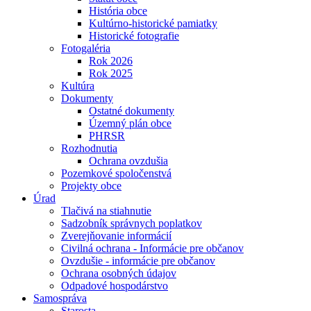
História obce
Kultúrno-historické pamiatky
Historické fotografie
Fotogaléria
Rok 2026
Rok 2025
Kultúra
Dokumenty
Ostatné dokumenty
Územný plán obce
PHRSR
Rozhodnutia
Ochrana ovzdušia
Pozemkové spoločenstvá
Projekty obce
Úrad
Tlačivá na stiahnutie
Sadzobník správnych poplatkov
Zverejňovanie informácií
Civilná ochrana - Informácie pre občanov
Ovzdušie - informácie pre občanov
Ochrana osobných údajov
Odpadové hospodárstvo
Samospráva
Starosta