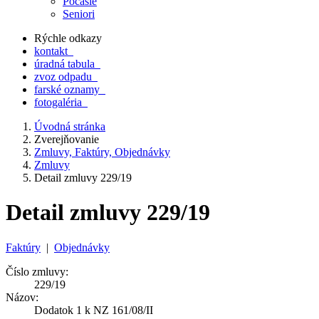
Počasie
Seniori
Rýchle odkazy
kontakt
úradná tabula
zvoz odpadu
farské oznamy
fotogaléria
Úvodná stránka
Zverejňovanie
Zmluvy, Faktúry, Objednávky
Zmluvy
Detail zmluvy 229/19
Detail zmluvy 229/19
Faktúry
|
Objednávky
Číslo zmluvy:
229/19
Názov:
Dodatok 1 k NZ 161/08/II