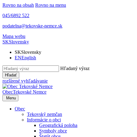
Rovno na obsah
Rovno na menu
045/6892 522
podatelna@tekovske-nemce.sk
Mapa webu
SK
Slovensky
SK
Slovensky
EN
English
Hľadaný výraz
Hľadať
rozšírené vyhľadávanie
Obec
Tekovské Nemce
Menu
Obec
Tekovský nemčan
Informácie o obci
Geografická poloha
Symboly obce
Štatút obce