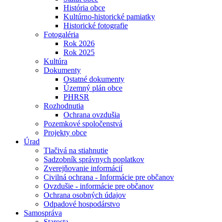
História obce
Kultúrno-historické pamiatky
Historické fotografie
Fotogaléria
Rok 2026
Rok 2025
Kultúra
Dokumenty
Ostatné dokumenty
Územný plán obce
PHRSR
Rozhodnutia
Ochrana ovzdušia
Pozemkové spoločenstvá
Projekty obce
Úrad
Tlačivá na stiahnutie
Sadzobník správnych poplatkov
Zverejňovanie informácií
Civilná ochrana - Informácie pre občanov
Ovzdušie - informácie pre občanov
Ochrana osobných údajov
Odpadové hospodárstvo
Samospráva
Starosta