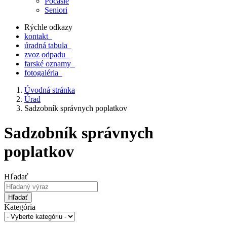
Počasie
Seniori
Rýchle odkazy
kontakt
úradná tabula
zvoz odpadu
farské oznamy
fotogaléria
Úvodná stránka
Úrad
Sadzobník správnych poplatkov
Sadzobník správnych
poplatkov
Hľadať
Hľadať
Kategória