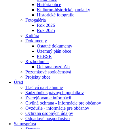
História obce
Kultúrno-historické pamiatky
Historické fotografie
Fotogaléria
Rok 2026
Rok 2025
Kultúra
Dokumenty
Ostatné dokumenty
Územný plán obce
PHRSR
Rozhodnutia
Ochrana ovzdušia
Pozemkové spoločenstvá
Projekty obce
Úrad
Tlačivá na stiahnutie
Sadzobník správnych poplatkov
Zverejňovanie informácií
Civilná ochrana - Informácie pre občanov
Ovzdušie - informácie pre občanov
Ochrana osobných údajov
Odpadové hospodárstvo
Samospráva
Starosta