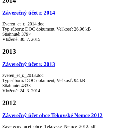
2014
Záverečný účet r. 2014
Zveren_et_r._2014.doc
Typ súboru: DOC dokument, Veľkosť: 26,96 kB
Stiahnuté: 379×
Vložené:
30. 7. 2015
2013
Záverečný účet r. 2013
zveren_et_r._2013.doc
Typ súboru: DOC dokument, Veľkosť: 94 kB
Stiahnuté: 433×
Vložené:
24. 3. 2014
2012
Záverečný účet obce Tekovské Nemce 2012
Zaverecny_ucet_obce_Tekovske_Nemce_2012.pdf