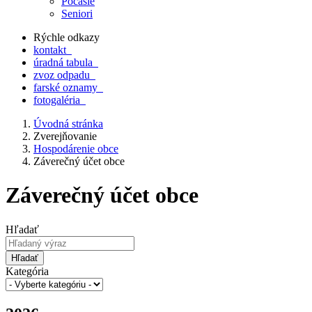
Počasie
Seniori
Rýchle odkazy
kontakt
úradná tabula
zvoz odpadu
farské oznamy
fotogaléria
Úvodná stránka
Zverejňovanie
Hospodárenie obce
Záverečný účet obce
Záverečný účet obce
Hľadať
Hľadať
Kategória