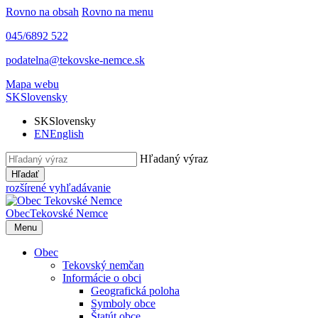
Rovno na obsah
Rovno na menu
045/6892 522
podatelna@tekovske-nemce.sk
Mapa webu
SK
Slovensky
SK
Slovensky
EN
English
Hľadaný výraz
Hľadať
rozšírené vyhľadávanie
Obec
Tekovské Nemce
Menu
Obec
Tekovský nemčan
Informácie o obci
Geografická poloha
Symboly obce
Štatút obce