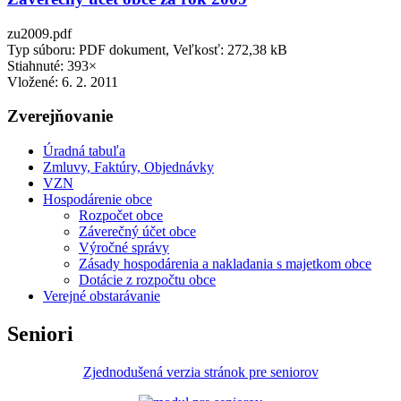
zu2009.pdf
Typ súboru: PDF dokument, Veľkosť: 272,38 kB
Stiahnuté: 393×
Vložené:
6. 2. 2011
Zverejňovanie
Úradná tabuľa
Zmluvy, Faktúry, Objednávky
VZN
Hospodárenie obce
Rozpočet obce
Záverečný účet obce
Výročné správy
Zásady hospodárenia a nakladania s majetkom obce
Dotácie z rozpočtu obce
Verejné obstarávanie
Seniori
Zjednodušená verzia stránok pre seniorov