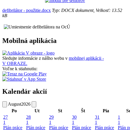
defibrilátor - použitie.docx
Typ: DOCX dokument, Velkosť: 13.52
kB
Mobilná aplikácia
Sledujte informácie z nášho webu v
mobilnej aplikácii -
V OBRAZE.
Voľne k stiahnutiu:
Kalendár akcií
August
2026
Po
Ut
St
Št
Pia
S
27
28
29
30
31
1
1
1
1
1
1
1
Plán práce
Plán práce
Plán práce
Plán práce
Plán práce
Plán p