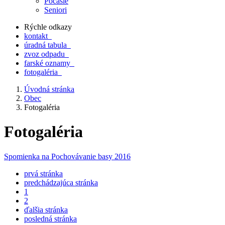
Počasie
Seniori
Rýchle odkazy
kontakt
úradná tabula
zvoz odpadu
farské oznamy
fotogaléria
Úvodná stránka
Obec
Fotogaléria
Fotogaléria
Spomienka na Pochovávanie basy 2016
prvá stránka
predchádzajúca stránka
1
2
ďalšia stránka
posledná stránka