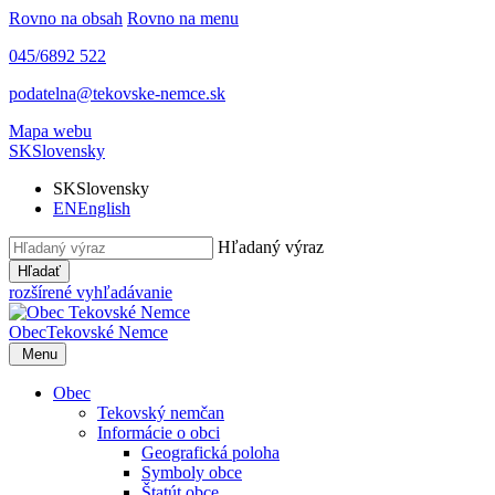
Rovno na obsah
Rovno na menu
045/6892 522
podatelna@tekovske-nemce.sk
Mapa webu
SK
Slovensky
SK
Slovensky
EN
English
Hľadaný výraz
Hľadať
rozšírené vyhľadávanie
Obec
Tekovské Nemce
Menu
Obec
Tekovský nemčan
Informácie o obci
Geografická poloha
Symboly obce
Štatút obce