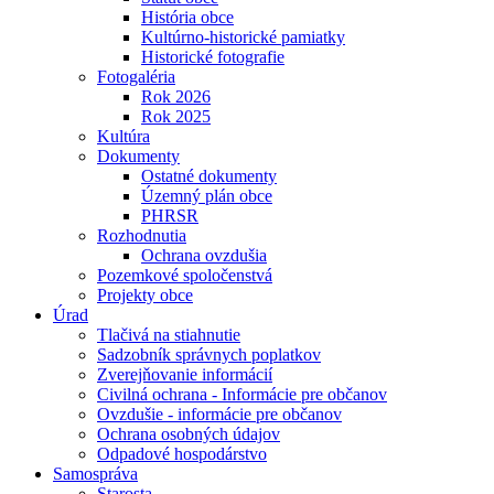
História obce
Kultúrno-historické pamiatky
Historické fotografie
Fotogaléria
Rok 2026
Rok 2025
Kultúra
Dokumenty
Ostatné dokumenty
Územný plán obce
PHRSR
Rozhodnutia
Ochrana ovzdušia
Pozemkové spoločenstvá
Projekty obce
Úrad
Tlačivá na stiahnutie
Sadzobník správnych poplatkov
Zverejňovanie informácií
Civilná ochrana - Informácie pre občanov
Ovzdušie - informácie pre občanov
Ochrana osobných údajov
Odpadové hospodárstvo
Samospráva
Starosta