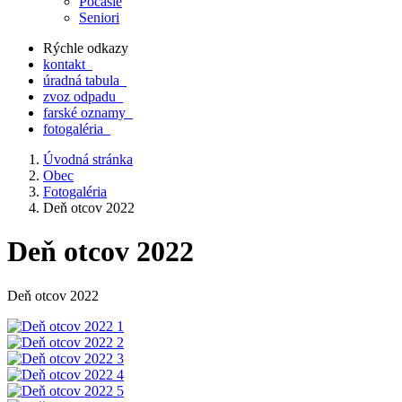
Počasie
Seniori
Rýchle odkazy
kontakt
úradná tabula
zvoz odpadu
farské oznamy
fotogaléria
Úvodná stránka
Obec
Fotogaléria
Deň otcov 2022
Deň otcov 2022
Deň otcov 2022