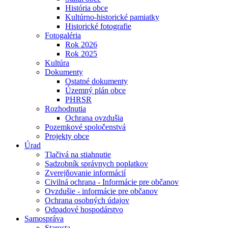
História obce
Kultúrno-historické pamiatky
Historické fotografie
Fotogaléria
Rok 2026
Rok 2025
Kultúra
Dokumenty
Ostatné dokumenty
Územný plán obce
PHRSR
Rozhodnutia
Ochrana ovzdušia
Pozemkové spoločenstvá
Projekty obce
Úrad
Tlačivá na stiahnutie
Sadzobník správnych poplatkov
Zverejňovanie informácií
Civilná ochrana - Informácie pre občanov
Ovzdušie - informácie pre občanov
Ochrana osobných údajov
Odpadové hospodárstvo
Samospráva
Starosta