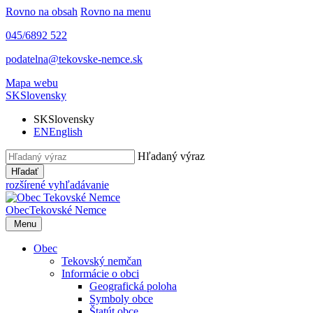
Rovno na obsah
Rovno na menu
045/6892 522
podatelna@tekovske-nemce.sk
Mapa webu
SK
Slovensky
SK
Slovensky
EN
English
Hľadaný výraz
Hľadať
rozšírené vyhľadávanie
Obec
Tekovské Nemce
Menu
Obec
Tekovský nemčan
Informácie o obci
Geografická poloha
Symboly obce
Štatút obce