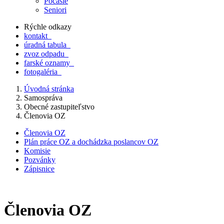
Počasie
Seniori
Rýchle odkazy
kontakt
úradná tabula
zvoz odpadu
farské oznamy
fotogaléria
Úvodná stránka
Samospráva
Obecné zastupiteľstvo
Členovia OZ
Členovia OZ
Plán práce OZ a dochádzka poslancov OZ
Komisie
Pozvánky
Zápisnice
Členovia OZ