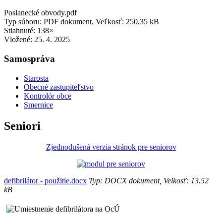
Poslanecké obvody.pdf
Typ súboru: PDF dokument, Veľkosť: 250,35 kB
Stiahnuté: 138×
Vložené:
25. 4. 2025
Samospráva
Starosta
Obecné zastupiteľstvo
Kontrolór obce
Smernice
Seniori
Zjednodušená verzia stránok pre seniorov
defibrilátor - použitie.docx
Typ: DOCX dokument, Velkosť: 13.52
kB