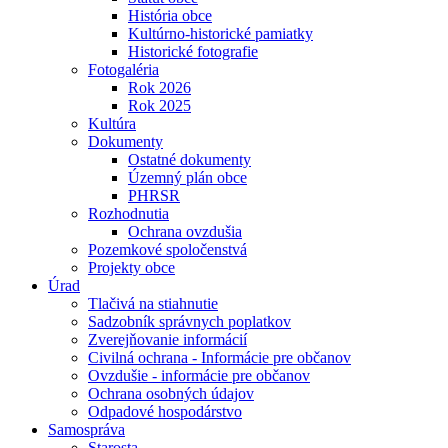
História obce
Kultúrno-historické pamiatky
Historické fotografie
Fotogaléria
Rok 2026
Rok 2025
Kultúra
Dokumenty
Ostatné dokumenty
Územný plán obce
PHRSR
Rozhodnutia
Ochrana ovzdušia
Pozemkové spoločenstvá
Projekty obce
Úrad
Tlačivá na stiahnutie
Sadzobník správnych poplatkov
Zverejňovanie informácií
Civilná ochrana - Informácie pre občanov
Ovzdušie - informácie pre občanov
Ochrana osobných údajov
Odpadové hospodárstvo
Samospráva
Starosta