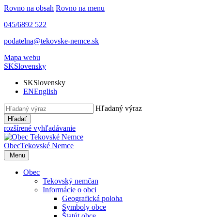
Rovno na obsah
Rovno na menu
045/6892 522
podatelna@tekovske-nemce.sk
Mapa webu
SK
Slovensky
SK
Slovensky
EN
English
Hľadaný výraz
Hľadať
rozšírené vyhľadávanie
Obec
Tekovské Nemce
Menu
Obec
Tekovský nemčan
Informácie o obci
Geografická poloha
Symboly obce
Štatút obce