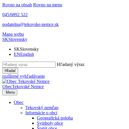
Rovno na obsah
Rovno na menu
045/6892 522
podatelna@tekovske-nemce.sk
Mapa webu
SK
Slovensky
SK
Slovensky
EN
English
Hľadaný výraz
Hľadať
rozšírené vyhľadávanie
Obec
Tekovské Nemce
Menu
Obec
Tekovský nemčan
Informácie o obci
Geografická poloha
Symboly obce
Štatút obce