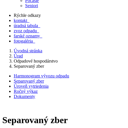
Počasie
Seniori
Rýchle odkazy
kontakt
úradná tabula
zvoz odpadu
farské oznamy
fotogaléria
Úvodná stránka
Úrad
Odpadové hospodárstvo
Separovaný zber
Harmonogram vývozu odpadu
Separovaný zber
Úroveň vytriedenia
Ročný výkaz
Dokumenty
Separovaný zber