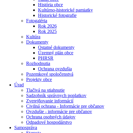
História obce
Kultúrno-historické pamiatky
Historické fotografie
Fotogaléria
Rok 2026
Rok 2025
Kultúra
Dokumenty
Ostatné dokumenty
Územný plán obce
PHRSR
Rozhodnutia
Ochrana ovzdušia
Pozemkové spoločenstvá
Projekty obce
Úrad
Tlačivá na stiahnutie
Sadzobník správnych poplatkov
Zverejňovanie informácií
Civilná ochrana - Informácie pre občanov
Ovzdušie - informácie pre občanov
Ochrana osobných údajov
Odpadové hospodárstvo
Samospráva
Starosta