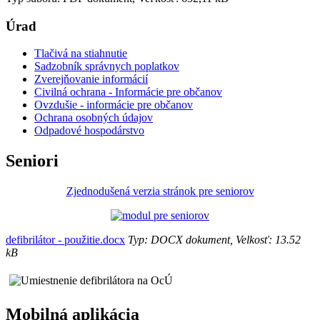
Úrad
Tlačivá na stiahnutie
Sadzobník správnych poplatkov
Zverejňovanie informácií
Civilná ochrana - Informácie pre občanov
Ovzdušie - informácie pre občanov
Ochrana osobných údajov
Odpadové hospodárstvo
Seniori
Zjednodušená verzia stránok pre seniorov
defibrilátor - použitie.docx
Typ: DOCX dokument, Velkosť: 13.52
kB
Mobilná aplikácia