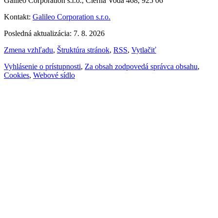
Galileo Corporation s.r.o., Čierna Voda 468, 925 06
Kontakt:
Galileo Corporation s.r.o.
Posledná aktualizácia: 7. 8. 2026
Zmena vzhľadu
,
Štruktúra stránok
,
RSS
,
Vytlačiť
Vyhlásenie o prístupnosti
,
Za obsah zodpovedá správca obsahu
,
Cookies
,
Webové sídlo