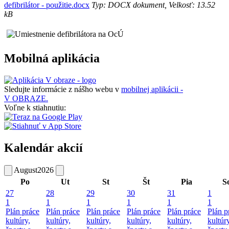
defibrilátor - použitie.docx
Typ: DOCX dokument, Velkosť: 13.52
kB
Mobilná aplikácia
Sledujte informácie z nášho webu v
mobilnej aplikácii -
V OBRAZE.
Voľne k stiahnutiu:
Kalendár akcií
August
2026
Po
Ut
St
Št
Pia
S
27
28
29
30
31
1
1
1
1
1
1
1
Plán práce
Plán práce
Plán práce
Plán práce
Plán práce
Plán p
kultúry,
kultúry,
kultúry,
kultúry,
kultúry,
kultúry