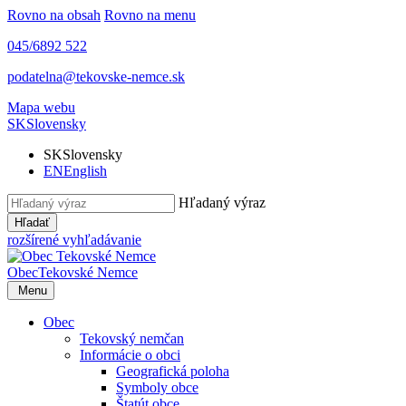
Rovno na obsah
Rovno na menu
045/6892 522
podatelna@tekovske-nemce.sk
Mapa webu
SK
Slovensky
SK
Slovensky
EN
English
Hľadaný výraz
Hľadať
rozšírené vyhľadávanie
Obec
Tekovské Nemce
Menu
Obec
Tekovský nemčan
Informácie o obci
Geografická poloha
Symboly obce
Štatút obce