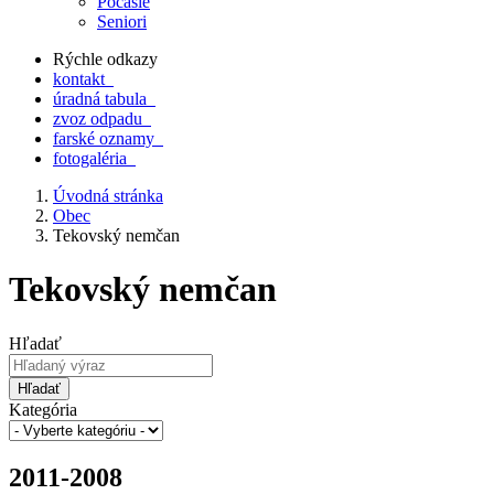
Počasie
Seniori
Rýchle odkazy
kontakt
úradná tabula
zvoz odpadu
farské oznamy
fotogaléria
Úvodná stránka
Obec
Tekovský nemčan
Tekovský nemčan
Hľadať
Hľadať
Kategória
2011-2008