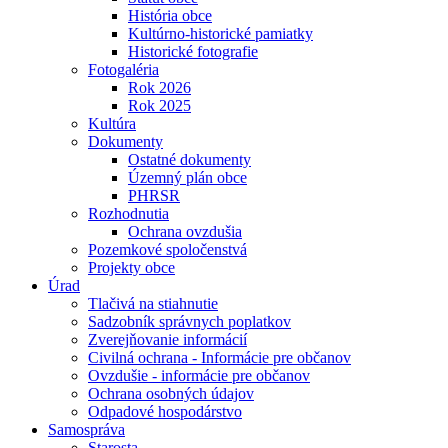
História obce
Kultúrno-historické pamiatky
Historické fotografie
Fotogaléria
Rok 2026
Rok 2025
Kultúra
Dokumenty
Ostatné dokumenty
Územný plán obce
PHRSR
Rozhodnutia
Ochrana ovzdušia
Pozemkové spoločenstvá
Projekty obce
Úrad
Tlačivá na stiahnutie
Sadzobník správnych poplatkov
Zverejňovanie informácií
Civilná ochrana - Informácie pre občanov
Ovzdušie - informácie pre občanov
Ochrana osobných údajov
Odpadové hospodárstvo
Samospráva
Starosta