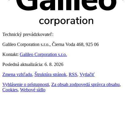
Technický prevádzkovateľ:
Galileo Corporation s.r.o., Čierna Voda 468, 925 06
Kontakt:
Galileo Corporation s.r.o.
Posledná aktualizácia: 6. 8. 2026
Zmena vzhľadu
,
Štruktúra stránok
,
RSS
,
Vytlačiť
Vyhlásenie o prístupnosti
,
Za obsah zodpovedá správca obsahu
,
Cookies
,
Webové sídlo