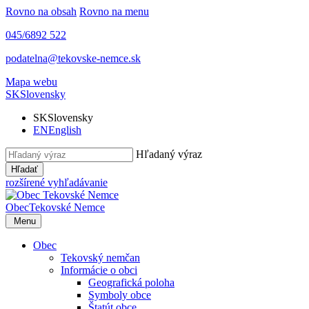
Rovno na obsah
Rovno na menu
045/6892 522
podatelna@tekovske-nemce.sk
Mapa webu
SK
Slovensky
SK
Slovensky
EN
English
Hľadaný výraz
Hľadať
rozšírené vyhľadávanie
Obec
Tekovské Nemce
Menu
Obec
Tekovský nemčan
Informácie o obci
Geografická poloha
Symboly obce
Štatút obce