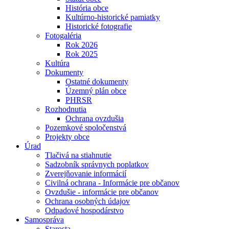
História obce
Kultúrno-historické pamiatky
Historické fotografie
Fotogaléria
Rok 2026
Rok 2025
Kultúra
Dokumenty
Ostatné dokumenty
Územný plán obce
PHRSR
Rozhodnutia
Ochrana ovzdušia
Pozemkové spoločenstvá
Projekty obce
Úrad
Tlačivá na stiahnutie
Sadzobník správnych poplatkov
Zverejňovanie informácií
Civilná ochrana - Informácie pre občanov
Ovzdušie - informácie pre občanov
Ochrana osobných údajov
Odpadové hospodárstvo
Samospráva
Starosta