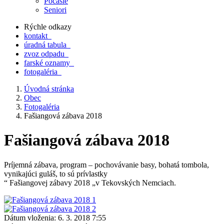
Počasie
Seniori
Rýchle odkazy
kontakt
úradná tabula
zvoz odpadu
farské oznamy
fotogaléria
Úvodná stránka
Obec
Fotogaléria
Fašiangová zábava 2018
Fašiangová zábava 2018
Príjemná zábava, program – pochovávanie basy, bohatá tombola,
vynikajúci guláš, to sú prívlastky
“ Fašiangovej zábavy 2018 „v Tekovských Nemciach.
Dátum vloženia:
6. 3. 2018 7:55