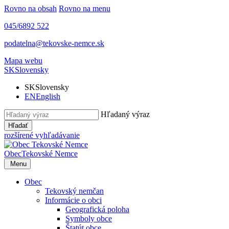
Rovno na obsah
Rovno na menu
045/6892 522
podatelna@tekovske-nemce.sk
Mapa webu
SK
Slovensky
SK
Slovensky
EN
English
Hľadaný výraz
Hľadať
rozšírené vyhľadávanie
Obec
Tekovské Nemce
Menu
Obec
Tekovský nemčan
Informácie o obci
Geografická poloha
Symboly obce
Štatút obce