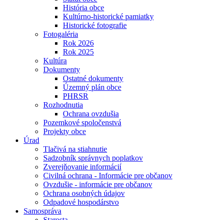
História obce
Kultúrno-historické pamiatky
Historické fotografie
Fotogaléria
Rok 2026
Rok 2025
Kultúra
Dokumenty
Ostatné dokumenty
Územný plán obce
PHRSR
Rozhodnutia
Ochrana ovzdušia
Pozemkové spoločenstvá
Projekty obce
Úrad
Tlačivá na stiahnutie
Sadzobník správnych poplatkov
Zverejňovanie informácií
Civilná ochrana - Informácie pre občanov
Ovzdušie - informácie pre občanov
Ochrana osobných údajov
Odpadové hospodárstvo
Samospráva
Starosta