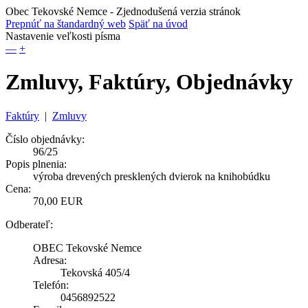
Obec Tekovské Nemce
- Zjednodušená verzia stránok
Prepnúť na štandardný web
Späť na úvod
Nastavenie veľkosti písma
—
+
Zmluvy, Faktúry, Objednávky
Faktúry
|
Zmluvy
Číslo objednávky:
96/25
Popis plnenia:
výroba drevených presklených dvierok na knihobúdku
Cena:
70,00 EUR
Odberateľ:
OBEC Tekovské Nemce
Adresa:
Tekovská 405/4
Telefón:
0456892522