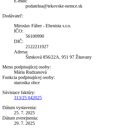
E-mail:
podatelna@tekovske-nemce.sk
Dodávateľ:
Miroslav Fáber - Ebenista s.r.o.
IČO:
56100990
DIČ:
2122211927
Adresa:
Šimková 856/22A, 951 97 Žitavany
Meno podpisujúcej osoby:
Mária Rudzanová
Funkcia podpisujúcej osoby:
starostka obce
Súvisiace faktúry:
313/25 042025
Dátum vystavenia:
25. 7. 2025
Dátum zverejnenia:
29. 7. 2025