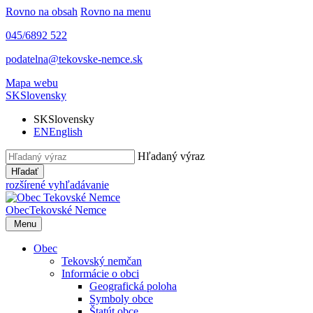
Rovno na obsah
Rovno na menu
045/6892 522
podatelna@tekovske-nemce.sk
Mapa webu
SK
Slovensky
SK
Slovensky
EN
English
Hľadaný výraz
Hľadať
rozšírené vyhľadávanie
Obec
Tekovské Nemce
Menu
Obec
Tekovský nemčan
Informácie o obci
Geografická poloha
Symboly obce
Štatút obce