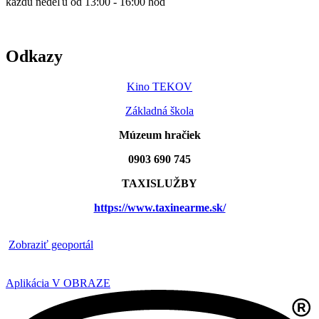
každú nedeľu od 13:00 - 16:00 hod
Odkazy
Kino TEKOV
Základná škola
Múzeum hračiek
0903 690 745
TAXISLUŽBY
https://www.taxinearme.sk/
​
Zobraziť geoportál
Aplikácia V OBRAZE