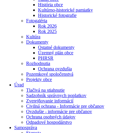
História obce
Kultúrno-historické pamiatky
Historické fotografie
Fotogaléria
Rok 2026
Rok 2025
Kultúra
Dokumenty
Ostatné dokumenty
Územný plán obce
PHRSR
Rozhodnutia
Ochrana ovzdušia
Pozemkové spoločenstvá
Projekty obce
Úrad
Tlačivá na stiahnutie
Sadzobník správnych poplatkov
Zverejňovanie informácií
Civilná ochrana - Informácie pre občanov
Ovzdušie - informácie pre občanov
Ochrana osobných údajov
Odpadové hospodárstvo
Samospráva
Starosta