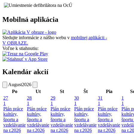
Mobilná aplikácia
Sledujte informácie z nášho webu v
mobilnej aplikácii -
V OBRAZE.
Voľne k stiahnutiu:
Kalendár akcií
August
2026
Po
Ut
St
Št
Pia
S
27
28
29
30
31
1
1
1
1
1
1
1
Plán práce
Plán práce
Plán práce
Plán práce
Plán práce
Plán p
kultúry,
kultúry,
kultúry,
kultúry,
kultúry,
kultúry
športu a
športu a
športu a
športu a
športu a
športu
vzdelávanie
vzdelávanie
vzdelávanie
vzdelávanie
vzdelávanie
vzdelá
na r.2026
na r.2026
na r.2026
na r.2026
na r.2026
na r.2