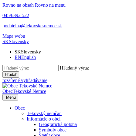
Rovno na obsah
Rovno na menu
045/6892 522
podatelna@tekovske-nemce.sk
Mapa webu
SK
Slovensky
SK
Slovensky
EN
English
Hľadaný výraz
Hľadať
rozšírené vyhľadávanie
Obec
Tekovské Nemce
Menu
Obec
Tekovský nemčan
Informácie o obci
Geografická poloha
Symboly obce
Štatút obce