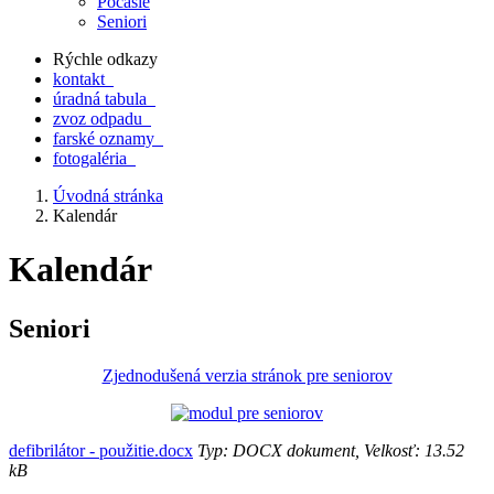
Počasie
Seniori
Rýchle odkazy
kontakt
úradná tabula
zvoz odpadu
farské oznamy
fotogaléria
Úvodná stránka
Kalendár
Kalendár
Seniori
Zjednodušená verzia stránok pre seniorov
defibrilátor - použitie.docx
Typ: DOCX dokument, Velkosť: 13.52
kB