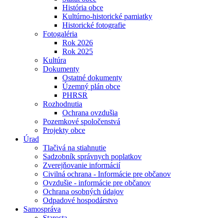
História obce
Kultúrno-historické pamiatky
Historické fotografie
Fotogaléria
Rok 2026
Rok 2025
Kultúra
Dokumenty
Ostatné dokumenty
Územný plán obce
PHRSR
Rozhodnutia
Ochrana ovzdušia
Pozemkové spoločenstvá
Projekty obce
Úrad
Tlačivá na stiahnutie
Sadzobník správnych poplatkov
Zverejňovanie informácií
Civilná ochrana - Informácie pre občanov
Ovzdušie - informácie pre občanov
Ochrana osobných údajov
Odpadové hospodárstvo
Samospráva
Starosta