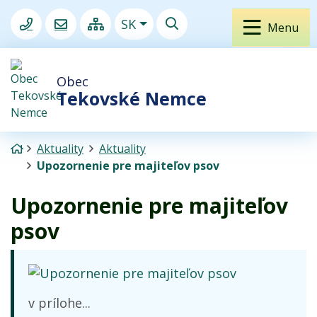
045/6892 522
podatelna@tekovske-nemce.sk
Rovno na obsah
Slovensky
SK
Menu
Mapa webu
Hľadať
Obec
Tekovské Nemce
Úvodná stránka
Aktuality
Aktuality
Upozornenie pre majiteľov psov
Upozornenie pre majiteľov
psov
v prílohe...